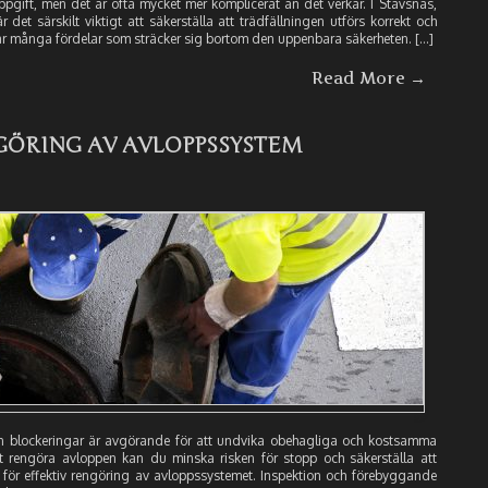
ppgift, men det är ofta mycket mer komplicerat än det verkar. I Stavsnäs,
det särskilt viktigt att säkerställa att trädfällningen utförs korrekt och
t har många fördelar som sträcker sig bortom den uppenbara säkerheten. […]
Read More →
GÖRING AV AVLOPPSSYSTEM
från blockeringar är avgörande för att undvika obehagliga och kostsamma
 rengöra avloppen kan du minska risken för stopp och säkerställa att
s för effektiv rengöring av avloppssystemet. Inspektion och förebyggande