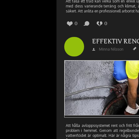
Att fälla ett träd kan verka som en enkel u
med dess varierande terräng och klimat, är 
säkert. Att anlita en professionell arboris
0
0
EFFEKTIV REN
Minna Nilsson
Att hålla avloppssystemet rent och fritt 
problem i hemmet. Genom att regelbundet
vattenflödet är optimalt. Här är några tip