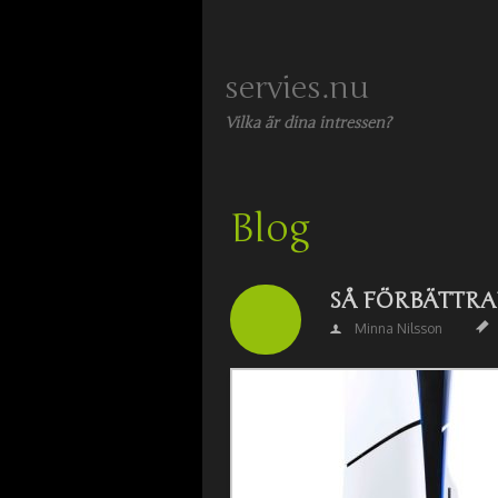
servies.nu
Vilka är dina intressen?
Blog
SÅ FÖRBÄTTRA
Minna Nilsson