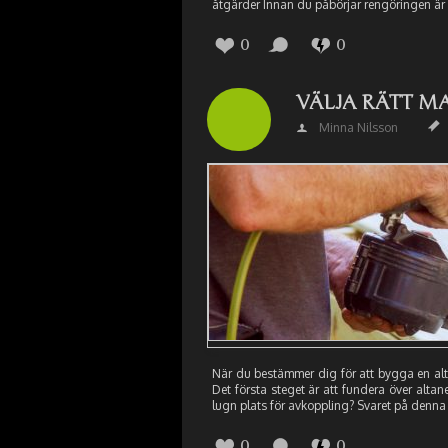
åtgärder Innan du påbörjar rengöringen är 
0
0
VÄLJA RÄTT M
Minna Nilsson
När du bestämmer dig för att bygga en altan
Det första steget är att fundera över altan
lugn plats för avkoppling? Svaret på denna 
0
0