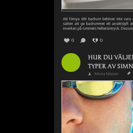
Att förnya ditt badrum behöver inte vara 
sätten att ge badrummet ett ansiktslyft ä
inverkan på rummets helhetsintryck. Dessuto
0
0
HUR DU VÄLJE
TYPER AV SIM
Minna Nilsson