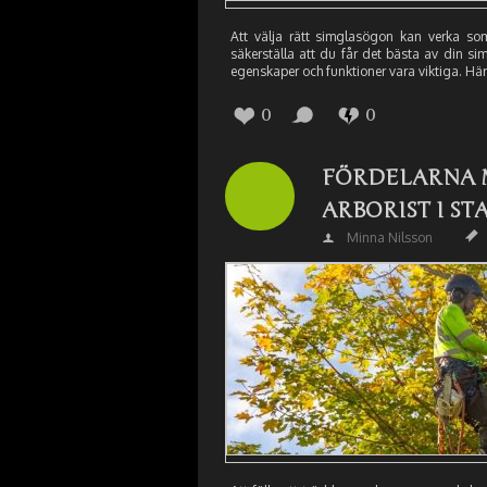
Att välja rätt simglasögon kan verka som
säkerställa att du får det bästa av din s
egenskaper och funktioner vara viktiga. Hä
0
0
FÖRDELARNA M
ARBORIST I ST
Minna Nilsson