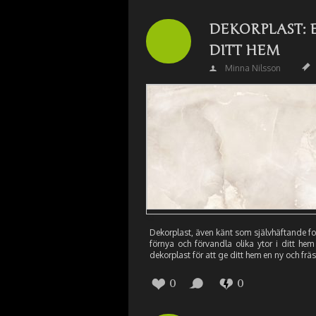
DEKORPLAST: 
DITT HEM
Minna Nilsson
Dekorplast, även känt som självhäftande fol
förnya och förvandla olika ytor i ditt hem
dekorplast för att ge ditt hem en ny och frä
0
0