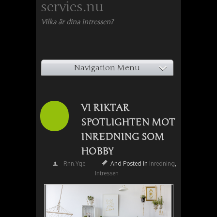
servies.nu
Vilka är dina intressen?
Navigation Menu
VI RIKTAR
SPOTLIGHTEN MOT
INREDNING SOM
HOBBY
Rnn.yqe.
And Posted In
Inredning
,
Intressen