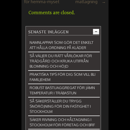
för hemma-myset
matlagning
→
Comments are closed.
SENASTE INLÄGGEN
NAMNLAPPAR SOM GÖR DET ENKELT
ATT HÅLLA ORDNING PÅ KLÄDER
SÅ VÄLJER DU RÄTT VÅRLÖKAR FÖR
TRÄDGÅRD OCH KRUKA UTIFRÅN
BLOMNING OCH HÖJD
PRAKTISKA TIPS FÖR DIG SOM VILL BLI
FAMILJEHEM
ROBUST BASTUAGGREGAT FÖR JÄMN
TEMPERATUR I TRÄBASTUN
SÅ SÄKERSTÄLLER DU TRYGG
SNÖRÖJNING FÖR DIN FASTIGHET I
STOCKHOLM
SÄKER RIVNING OCH HÅLTAGNING I
STOCKHOLM FÖR FÖRETAG OCH BRF