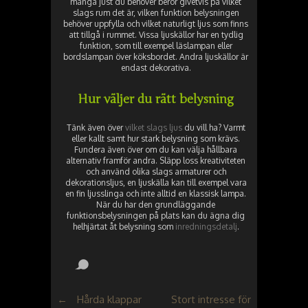
många just du behöver beror givetvis på vilket
slags rum det är, vilken funktion belysningen
behöver uppfylla och vilket naturligt ljus som finns
att tillgå i rummet. Vissa ljuskällor har en tydlig
funktion, som till exempel läslampan eller
bordslampan över köksbordet. Andra ljuskällor är
endast dekorativa.
Hur väljer du rätt belysning
Tänk även över
vilket slags ljus
du vill ha? Varmt
eller kallt samt hur stark belysning som krävs.
Fundera även över om du kan välja hållbara
alternativ framför andra. Släpp loss kreativiteten
och använd olika slags armaturer och
dekorationsljus, en ljuskälla kan till exempel vara
en fin ljusslinga och inte alltid en klassisk lampa.
När du har den grundläggande
funktionsbelysningen på plats kan du ägna dig
helhjärtat åt belysning som
inredningsdetalj
.
←
Hårda klappar
Stort intresse för